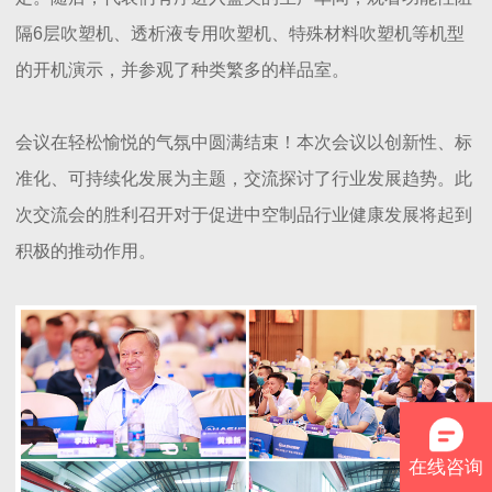
隔6层吹塑机、透析液专用吹塑机、特殊材料吹塑机等机型
的开机演示，并参观了种类繁多的样品室。
会议在轻松愉悦的气氛中圆满结束！本次会议以创新性、标
准化、可持续化发展为主题，交流探讨了行业发展趋势。此
次交流会的胜利召开对于促进中空制品行业健康发展将起到
积极的推动作用。
在线咨询